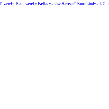
lå værelse
Røde værelse
Fælles værelse
Havecafé
Kunsthåndværk
Omr